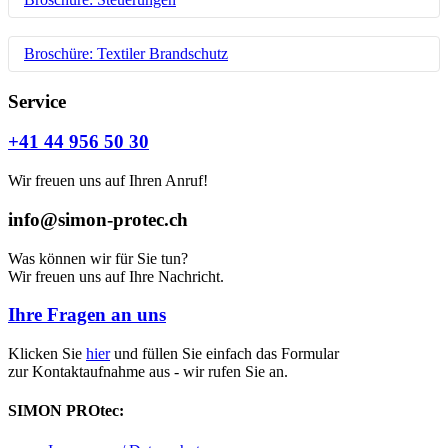
die Antriebs- und Beschlagtechnik der SIMON PROtec. Pro
Produkt gibt es eine genaue Darstellung über die Einsatz- und
Leistungsfähigkeit der jeweiligen Varianten. Drucken Sie sich
Steuerungstechnik für RWA Rauchabzug und Kontrollierte
Broschüre: Textiler Brandschutz
die passenden Seiten aus oder fordern Sie ein Printexemplar bei
Natürliche Lüftung. Neben den Steuerungen als Zentraleinheit
uns an.
ist auch ein Überblick über die verschiedenen Eingabegeräte
z.B. Handansteuereinrichtung, Rauchmelder, Lüftertaster
Rauch- und Feuerschutzvorhänge - Überblick über die
Service
Download: Fensterautomation (PDF)
vorhanden.
verschiedenen Produkte und Klassifizierungen. Erfahren Sie
mehr über die Einsatzmöglichkeiten des Textilen
+41 44 956 50 30
Download: Steuerungstechnik (PDF)
Brandschutzes.
Wir freuen uns auf Ihren Anruf!
Download: Textiler Brandschutz (PDF)
info@simon-protec.ch
Was können wir für Sie tun?
Wir freuen uns auf Ihre Nachricht.
Ihre Fragen an uns
Klicken Sie
hier
und füllen Sie einfach das Formular
zur Kontaktaufnahme aus - wir rufen Sie an.
SIMON PROtec: