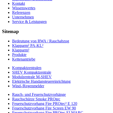
Kontakt
Wissenswertes
Referenzen
Unternehmen
Service & Leistungen
Sitemap
Bedeutung von RWA / Rauchabzug
Klapparm² PA-KL²
Klapparm²
Produkte
Kettenantriebe
Kompaktzentralen
SHEV Kompaktzentrale
Modulzentrale M-SHEV
Elektrische Handansteuereinrichtung
Wind-/Regenmelder
Rauch- und Feuerschutzvorhänge
Rauchschürze Smoke PROtec
Feuerschutzvorhang Fire PROtec² E 120
Feuerschutzvorhang Fire Screen EW 90
Feuerschutzvorhang Fire PROtec EI MARC