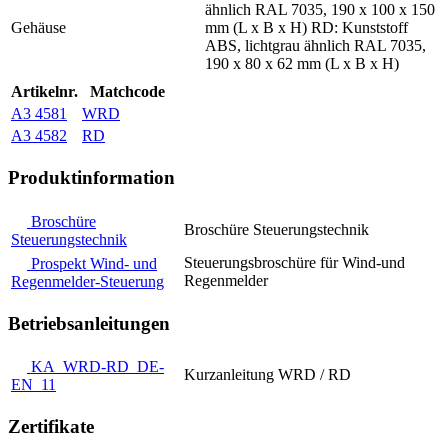
ähnlich RAL 7035, 190 x 100 x 150
Gehäuse
mm (L x B x H) RD: Kunststoff
ABS, lichtgrau ähnlich RAL 7035,
190 x 80 x 62 mm (L x B x H)
Artikelnr.
Matchcode
A3 4581
WRD
A3 4582
RD
Produktinformation
Broschüre
Broschüre Steuerungstechnik
Steuerungstechnik
Steuerungsbroschüre für Wind-und
Prospekt Wind- und
Regenmelder
Regenmelder-Steuerung
Betriebsanleitungen
KA_WRD-RD_DE-
Kurzanleitung WRD / RD
EN_11
Zertifikate