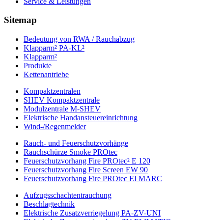
Service & Leistungen
Sitemap
Bedeutung von RWA / Rauchabzug
Klapparm² PA-KL²
Klapparm²
Produkte
Kettenantriebe
Kompaktzentralen
SHEV Kompaktzentrale
Modulzentrale M-SHEV
Elektrische Handansteuereinrichtung
Wind-/Regenmelder
Rauch- und Feuerschutzvorhänge
Rauchschürze Smoke PROtec
Feuerschutzvorhang Fire PROtec² E 120
Feuerschutzvorhang Fire Screen EW 90
Feuerschutzvorhang Fire PROtec EI MARC
Aufzugsschachtentrauchung
Beschlagtechnik
Elektrische Zusatzverriegelung PA-ZV-UNI