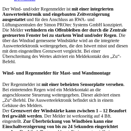
Der Wind- und/oder Regenmelder ist
mit einer integrierten
Auswerteelektronik und eingebauten Zeitverzögerung
ausgestattet
und für den Anschluss an RWA- und
Lüftungszentralen der Simon PROtec Systems GmbH konzipiert.
Die Melder
verhindern ein Offenbleiben der durch die Zentrale
gesteuerten Fenster bei zu starkem Wind und/oder Regen
. Die
über das Windrad gemessene Windstärke wird an die integrierte
Auswerteelektronik weitergegeben, die den Istwert misst und diesen
mit dem eingestellten Grenzwert vergleicht. Bei einer
Überschreitung des Wertes aktiviert ein Meldekontakt den „Zu“-
Befehl.
Wind- und Regenmelder für Mast- und Wandmontage
Der Regenmelder ist
mit einer beheizten Sensorplatte versehen
.
Bei eintretenden Regen wird ein Meldekontakt an die
angeschlossene Steuerung weitergegeben. Dieser aktiviert einen
„Zu“-Befehl. Die Auswerteelektronik befindet sich in einem
Gehäuse des Melders.
Der
Grenzwert der Windstärke kann zwischen 1 – 12 Beaufort
frei gewählt werden
. Der Melder ist werksseitig auf 4 Bft.
eingestellt.
Zur Überbrückung von Windböen kann eine
Einschaltverzögerung von bis zu 24 Sekunden eingerichtet