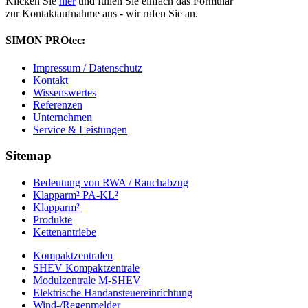
Klicken Sie
hier
und füllen Sie einfach das Formular
zur Kontaktaufnahme aus - wir rufen Sie an.
SIMON PROtec:
Impressum / Datenschutz
Kontakt
Wissenswertes
Referenzen
Unternehmen
Service & Leistungen
Sitemap
Bedeutung von RWA / Rauchabzug
Klapparm² PA-KL²
Klapparm²
Produkte
Kettenantriebe
Kompaktzentralen
SHEV Kompaktzentrale
Modulzentrale M-SHEV
Elektrische Handansteuereinrichtung
Wind-/Regenmelder