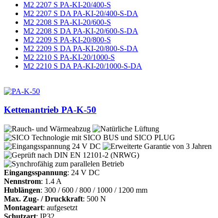
M2 2207 S PA-KI-20/400-S
M2 2207 S DA PA-KI-20/400-S-DA
M2 2208 S PA-KI-20/600-S
M2 2208 S DA PA-KI-20/600-S-DA
M2 2209 S PA-KI-20/800-S
M2 2209 S DA PA-KI-20/800-S-DA
M2 2210 S PA-KI-20/1000-S
M2 2210 S DA PA-KI-20/1000-S-DA
Kettenantrieb PA-K-50
Eingangsspannung
: 24 V DC
Nennstrom
: 1.4 A
Hublängen
: 300 / 600 / 800 / 1000 / 1200 mm
Max. Zug- / Druckkraft
: 500 N
Montageart
: aufgesetzt
Schutzart
: IP32