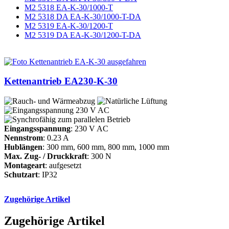
M2 5318 EA-K-30/1000-T
M2 5318 DA EA-K-30/1000-T-DA
M2 5319 EA-K-30/1200-T
M2 5319 DA EA-K-30/1200-T-DA
Kettenantrieb EA230-K-30
Eingangsspannung
: 230 V AC
Nennstrom
: 0.23 A
Hublängen
: 300 mm, 600 mm, 800 mm, 1000 mm
Max. Zug- / Druckkraft
: 300 N
Montageart
: aufgesetzt
Schutzart
: IP32
Zugehörige Artikel
Zugehörige Artikel