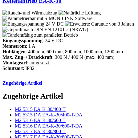
Kettenantrieb EA-K-30
Eingangsspannung
: 24 V DC
Nennstrom
: 1 A
Hublängen
: 400 mm, 600 mm, 800 mm, 1000 mm, 1200 mm
Max. Zug- / Druckkraft
: 300 N / 400 N (max. 400 mm)
Montageart
: aufgesetzt
Schutzart
: IP32
Zugehörige Artikel
Zugehörige Artikel
M2 5315 EA-K-30/400-T
M2 5315 DA EA-K-30/400-T-DA
M2 5316 EA-K-30/600-T
M2 5316 DA EA-K-30/600-T-DA
M2 5317 EA-K-30/800-T
M2 5317 DA EA-K-30/800-T-DA