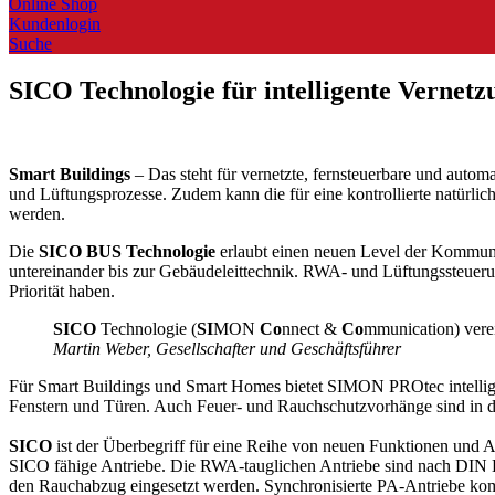
Online Shop
Kundenlogin
Suche
SICO Technologie für intelligente Vernetz
Smart Buildings
– Das steht für vernetzte, fernsteuerbare und autom
und Lüftungsprozesse. Zudem kann die für eine kontrollierte natürli
werden.
Die
SICO BUS Technologie
erlaubt einen neuen Level der Kommuni
untereinander bis zur Gebäudeleittechnik. RWA- und Lüftungssteuerun
Priorität haben.
SICO
Technologie (
SI
MON
Co
nnect &
Co
mmunication) vere
Martin Weber, Gesellschafter und Geschäftsführer
Für Smart Buildings und Smart Homes bietet SIMON PROtec intellige
Fenstern und Türen. Auch Feuer- und Rauchschutzvorhänge sind in die
SICO
ist der Überbegriff für eine Reihe von neuen Funktionen un
SICO fähige Antriebe. Die RWA-tauglichen Antriebe sind nach DIN EN 
den Rauchabzug eingesetzt werden. Synchronisierte PA-Antriebe komm