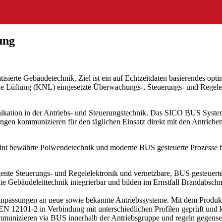
ung
atisierte Gebäudetechnik. Ziel ist ein auf Echtzeitdaten basierendes o
che Lüftung (KNL) eingesetzte Überwachungs-, Steuerungs- und Regelel
kation in der Antriebs- und Steuerungstechnik. Das SICO BUS System 
gen kommunizieren für den täglichen Einsatz direkt mit den Antrieben
int bewährte Polwendetechnik und moderne BUS gesteuerte Prozesse fü
nte Steuerungs- und Regelelektronik und vernetzbare, BUS gesteuerte
 Gebäudeleittechnik integrierbar und bilden im Ernstfall Brandabschn
d Anpassungen an neue sowie bekannte Antriebssysteme. Mit dem Prod
12101-2 in Verbindung mit unterschiedlichen Profilen geprüft und kön
unizieren via BUS innerhalb der Antriebsgruppe und regeln gegenseitig