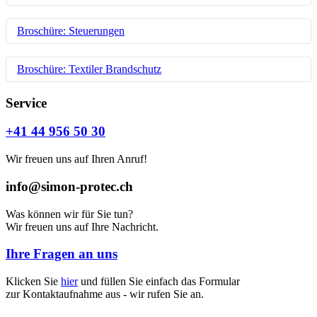
Erfahren Sie auf nur wenigen Seiten den vollen Überblick über
Broschüre: Steuerungen
die Antriebs- und Beschlagtechnik der SIMON PROtec. Pro
Produkt gibt es eine genaue Darstellung über die Einsatz- und
Leistungsfähigkeit der jeweiligen Varianten. Drucken Sie sich
Steuerungstechnik für RWA Rauchabzug und Kontrollierte
Broschüre: Textiler Brandschutz
die passenden Seiten aus oder fordern Sie ein Printexemplar bei
Natürliche Lüftung. Neben den Steuerungen als Zentraleinheit
uns an.
ist auch ein Überblick über die verschiedenen Eingabegeräte
z.B. Handansteuereinrichtung, Rauchmelder, Lüftertaster
Rauch- und Feuerschutzvorhänge - Überblick über die
Service
Download: Fensterautomation (PDF)
vorhanden.
verschiedenen Produkte und Klassifizierungen. Erfahren Sie
mehr über die Einsatzmöglichkeiten des Textilen
+41 44 956 50 30
Download: Steuerungstechnik (PDF)
Brandschutzes.
Wir freuen uns auf Ihren Anruf!
Download: Textiler Brandschutz (PDF)
info@simon-protec.ch
Was können wir für Sie tun?
Wir freuen uns auf Ihre Nachricht.
Ihre Fragen an uns
Klicken Sie
hier
und füllen Sie einfach das Formular
zur Kontaktaufnahme aus - wir rufen Sie an.