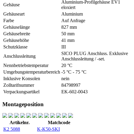
Aluminium-Profilgehäuse EV1
Gehäuse
eloxiert
Gehäuseart
Aluminium
Farbe
Auf Anfrage
Gehäuselänge
827 mm
Gehäusebreite
50 mm
Gehäusehöhe
41 mm
Schutzklasse
III
SICO PLUG Anschluss. Exklusive
Anschlussleitung
Anschlussleitung / -set.
Nennbetriebstemperatur
20 °C
Umgebungstemperaturbereich
-5 °C - 75 °C
Inklusive Konsolen
nein
Zolltarifnummer
84798997
Verpackungsartikel
EK-602-0043
Montageposition
Artikelnr.
Matchcode
K2 5088
K-K50-SKI