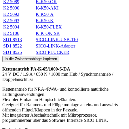
K2 5089
K-K50-OK
K2 5090
K-K50-AKI
K2 5092
K-K50-A
K2 5093
K-K50-K
K2 5094
K-K50-FLEX
K2 5106
K-K-OK-SK
SD1 8513
SICO-LINK-USB-110
SD1 8522
SICO-LINK-Adapter
SD1 8525
SICO-PLUCKER
In die Zwischenablage kopieren
Kettenantrieb PA-K-65/1000-S-DA
24 V DC / 1,9 A / 650 N / 1000 mm Hub / Synchronantrieb /
Doppelanschluss
Kettenantrieb für NRA-/RWA- und kontrollierte natürliche
Lüftungsanwendungen.
Flexibler Einbau an Hauptschließkanten.
Geeignet für Rahmen- und Flügelmontage an ein- und auswärts
öffnenden Flügel/Klappen in der Fassade.
Mit integrierter Abschalttechnik mit Mikroprozessor,
programmierbar über das Software-Interface SICO LINK.