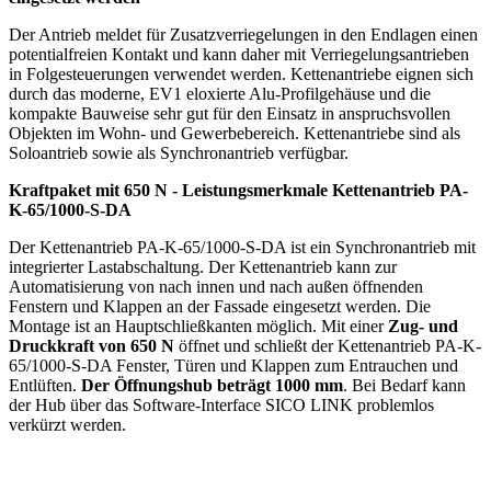
Der Antrieb meldet für Zusatzverriegelungen in den Endlagen einen
potentialfreien Kontakt und kann daher mit Verriegelungsantrieben
in Folgesteuerungen verwendet werden. Kettenantriebe eignen sich
durch das moderne, EV1 eloxierte Alu-Profilgehäuse und die
kompakte Bauweise sehr gut für den Einsatz in anspruchsvollen
Objekten im Wohn- und Gewerbebereich. Kettenantriebe sind als
Soloantrieb sowie als Synchronantrieb verfügbar.
Kraftpaket mit 650 N - Leistungsmerkmale
Kettenantrieb PA-
K-65/1000-S-DA
Der Kettenantrieb PA-K-65/1000-S-DA ist ein Synchronantrieb mit
integrierter Lastabschaltung. Der Kettenantrieb kann zur
Automatisierung von nach innen und nach außen öffnenden
Fenstern und Klappen an der Fassade eingesetzt werden. Die
Montage ist an Hauptschließkanten möglich. Mit einer
Zug- und
Druckkraft von 650 N
öffnet und schließt der Kettenantrieb PA-K-
65/1000-S-DA Fenster, Türen und Klappen zum Entrauchen und
Entlüften.
Der Öffnungshub beträgt 1000 mm
. Bei Bedarf kann
der Hub über das Software-Interface SICO LINK problemlos
verkürzt werden.