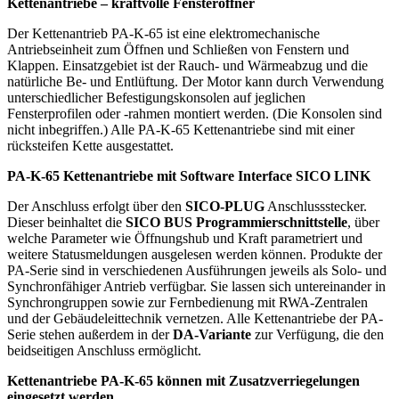
Kettenantriebe – kraftvolle Fensteröffner
Der Kettenantrieb PA-K-65 ist eine elektromechanische
Antriebseinheit zum Öffnen und Schließen von Fenstern und
Klappen. Einsatzgebiet ist der Rauch- und Wärmeabzug und die
natürliche Be- und Entlüftung. Der Motor kann durch Verwendung
unterschiedlicher Befestigungskonsolen auf jeglichen
Fensterprofilen oder -rahmen montiert werden. (Die Konsolen sind
nicht inbegriffen.) Alle PA-K-65 Kettenantriebe sind mit einer
rücksteifen Kette ausgestattet.
PA-K-65 Kettenantriebe mit Software Interface SICO LINK
Der Anschluss erfolgt über den
SICO-PLUG
Anschlussstecker.
Dieser beinhaltet die
SICO BUS Programmierschnittstelle
, über
welche Parameter wie Öffnungshub und Kraft parametriert und
weitere Statusmeldungen ausgelesen werden können. Produkte der
PA-Serie sind in verschiedenen Ausführungen jeweils als Solo- und
Synchronfähiger Antrieb verfügbar. Sie lassen sich untereinander in
Synchrongruppen sowie zur Fernbedienung mit RWA-Zentralen
und der Gebäudeleittechnik vernetzen. Alle Kettenantriebe der PA-
Serie stehen außerdem in der
DA-Variante
zur Verfügung, die den
beidseitigen Anschluss ermöglicht.
Kettenantriebe PA-K-65 können mit Zusatzverriegelungen
eingesetzt werden