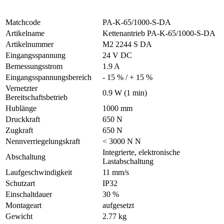
Matchcode
PA-K-65/1000-S-DA
Artikelname
Kettenantrieb PA-K-65/1000-S-DA
Artikelnummer
M2 2244 S DA
Eingangsspannung
24 V DC
Bemessungsstrom
1.9 A
Eingangsspannungsbereich
- 15 % / + 15 %
Vernetzter
0.9 W (1 min)
Bereitschaftsbetrieb
Hublänge
1000 mm
Druckkraft
650 N
Zugkraft
650 N
Nennverriegelungskraft
< 3000 N N
Integrierte, elektronische
Abschaltung
Lastabschaltung
Laufgeschwindigkeit
11 mm/s
Schutzart
IP32
Einschaltdauer
30 %
Montageart
aufgesetzt
Gewicht
2.77 kg