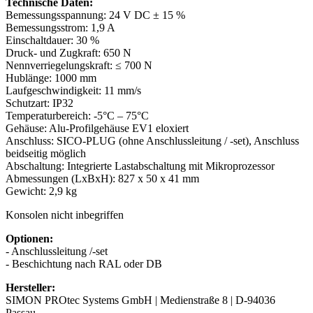
Technische Daten:
Bemessungsspannung: 24 V DC ± 15 %
Bemessungsstrom: 1,9 A
Einschaltdauer: 30 %
Druck- und Zugkraft: 650 N
Nennverriegelungskraft: ≤ 700 N
Hublänge: 1000 mm
Laufgeschwindigkeit: 11 mm/s
Schutzart: IP32
Temperaturbereich: -5°C – 75°C
Gehäuse: Alu-Profilgehäuse EV1 eloxiert
Anschluss: SICO-PLUG (ohne Anschlussleitung / -set), Anschluss
beidseitig möglich
Abschaltung: Integrierte Lastabschaltung mit Mikroprozessor
Abmessungen (LxBxH): 827 x 50 x 41 mm
Gewicht: 2,9 kg
Konsolen nicht inbegriffen
Optionen:
- Anschlussleitung /-set
- Beschichtung nach RAL oder DB
Hersteller:
SIMON PROtec Systems GmbH | Medienstraße 8 | D-94036
Passau