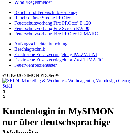
Wind-/Regenmelder
Rauch- und Feuerschutzvorhänge
Rauchschürze Smoke PROtec
Feuerschutzvorhang Fire PROtec² E 120
Feuerschutzvorhang Fire Screen EW 90
Feuerschutzvorhang Fire PROtec EI MARC
Aufzugsschachtentrauchung
Beschlagtechnik
Elektrische Zusatzverriegelung PA-ZV-UNI
Elektrische Zusatzverriegelung ZV-ELIMATIC
Feuerwehrbedientaster
© 08/2026 SIMON PROtec®
X
X
Kundenlogin in MySIMON
nur über deutschsprachige