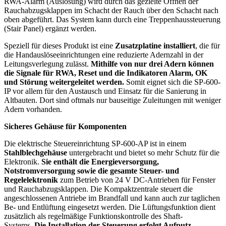
RWA-Alarm (Auslösung) wird durch das gezielte Öffnen der
Rauchabzugsklappen im Schacht der Rauch über den Schacht nach
oben abgeführt. Das System kann durch eine Treppenhaussteuerung
(Stair Panel) ergänzt werden.
Speziell für dieses Produkt ist eine
Zusatzplatine installiert
, die für
die Handauslöseeinrichtungen eine reduzierte Adernzahl in der
Leitungsverlegung zulässt.
Mithilfe von nur drei Adern können
die Signale für RWA, Reset und die Indikatoren Alarm, OK
und Störung weitergeleitet werden.
Somit eignet sich die SP-600-
IP vor allem für den Austausch und Einsatz für die Sanierung in
Altbauten. Dort sind oftmals nur bauseitige Zuleitungen mit weniger
Adern vorhanden.
Sicheres Gehäuse für Komponenten
Die elektrische Steuereinrichtung SP-600-AP ist in einem
Stahlblechgehäuse
untergebracht und bietet so mehr Schutz für die
Elektronik.
Sie enthält die Energieversorgung,
Notstromversorgung sowie die gesamte Steuer- und
Regelelektronik
zum Betrieb von 24 V DC-Antrieben für Fenster
und Rauchabzugsklappen. Die Kompaktzentrale steuert die
angeschlossenen Antriebe im Brandfall und kann auch zur taglichen
Be- und Entlüftung eingesetzt werden. Die Lüftungsfunktion dient
zusätzlich als regelmäßige Funktionskontrolle des Shaft-
Systems.
Die Installation der Steuerung erfolgt Aufputz.