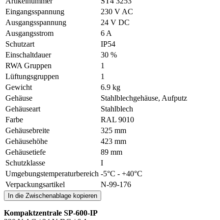
Artikelnummer
ST4 3253
Eingangsspannung
230 V AC
Ausgangsspannung
24 V DC
Ausgangsstrom
6 A
Schutzart
IP54
Einschaltdauer
30 %
RWA Gruppen
1
Lüftungsgruppen
1
Gewicht
6.9 kg
Gehäuse
Stahlblechgehäuse, Aufputz
Gehäuseart
Stahlblech
Farbe
RAL 9010
Gehäusebreite
325 mm
Gehäusehöhe
423 mm
Gehäusetiefe
89 mm
Schutzklasse
I
Umgebungstemperaturbereich
-5°C - +40°C
Verpackungsartikel
N-99-176
In die Zwischenablage kopieren
Kompaktzentrale SP-600-IP