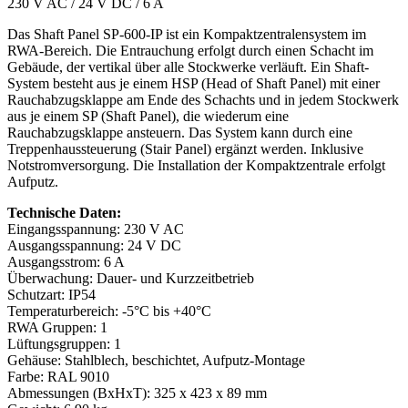
230 V AC / 24 V DC / 6 A
Das Shaft Panel SP-600-IP ist ein Kompaktzentralensystem im
RWA-Bereich. Die Entrauchung erfolgt durch einen Schacht im
Gebäude, der vertikal über alle Stockwerke verläuft. Ein Shaft-
System besteht aus je einem HSP (Head of Shaft Panel) mit einer
Rauchabzugsklappe am Ende des Schachts und in jedem Stockwerk
aus je einem SP (Shaft Panel), die wiederum eine
Rauchabzugsklappe ansteuern. Das System kann durch eine
Treppenhaussteuerung (Stair Panel) ergänzt werden. Inklusive
Notstromversorgung. Die Installation der Kompaktzentrale erfolgt
Aufputz.
Technische Daten:
Eingangsspannung: 230 V AC
Ausgangsspannung: 24 V DC
Ausgangsstrom: 6 A
Überwachung: Dauer- und Kurzzeitbetrieb
Schutzart: IP54
Temperaturbereich: -5°C bis +40°C
RWA Gruppen: 1
Lüftungsgruppen: 1
Gehäuse: Stahlblech, beschichtet, Aufputz-Montage
Farbe: RAL 9010
Abmessungen (BxHxT): 325 x 423 x 89 mm