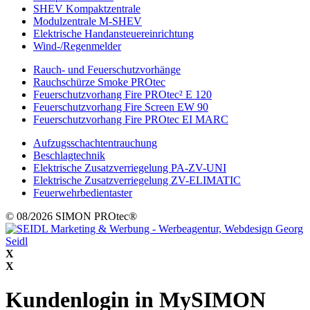
SHEV Kompaktzentrale
Modulzentrale M-SHEV
Elektrische Handansteuereinrichtung
Wind-/Regenmelder
Rauch- und Feuerschutzvorhänge
Rauchschürze Smoke PROtec
Feuerschutzvorhang Fire PROtec² E 120
Feuerschutzvorhang Fire Screen EW 90
Feuerschutzvorhang Fire PROtec EI MARC
Aufzugsschachtentrauchung
Beschlagtechnik
Elektrische Zusatzverriegelung PA-ZV-UNI
Elektrische Zusatzverriegelung ZV-ELIMATIC
Feuerwehrbedientaster
© 08/2026 SIMON PROtec®
X
X
Kundenlogin in MySIMON